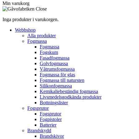
Min varukorg
Inga produkter i varukorgen.
Webbshop
Alla produkter
Fogmassa
Fogmassa
Fogskum
Fasadfogmassa
Golvfogmassa
Våtrumsfogmassa
Fogmassa för glas
Fogmassa till natursten
Silikonfogmassa
Kemikaliebeständig fogmassa
Livsmedelsgodkända produkter
Bottningslister
Fogsprutor
Fogsprutor
Fogpistoler
Batterier
Brandskydd
Brandskivor