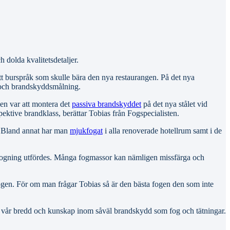
 dolda kvalitetsdetaljer.
tt burspråk som skulle bära den nya restaurangen. På det nya
 och brandskyddsmålning.
den var att montera det
passiva brandskyddet
på det nya stålet vid
pektive brandklass, berättar Tobias från Fogspecialisten.
. Bland annat har man
mjukfogat
i alla renoverade hotellrum samt i de
ig fogning utfördes. Många fogmassor kan nämligen missfärga och
 fogen. För om man frågar Tobias så är den bästa fogen den som inte
 är vår bredd och kunskap inom såväl brandskydd som fog och tätningar.