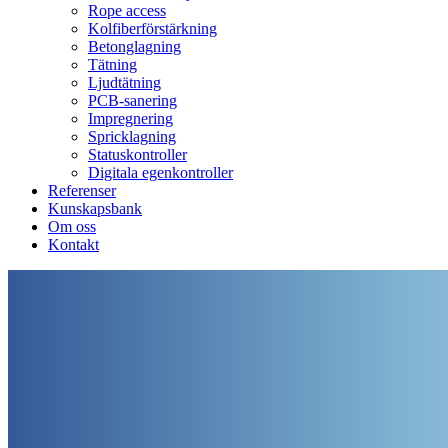
Rope access
Kolfiberförstärkning
Betonglagning
Tätning
Ljudtätning
PCB-sanering
Impregnering
Spricklagning
Statuskontroller
Digitala egenkontroller
Referenser
Kunskapsbank
Om oss
Kontakt