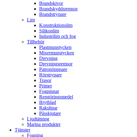
Brandskivor
Brandskyddsremsor
Brandstrypare
Lim
Konstruktionslim
Silikonlim
Industrilim och fog
Tillbehör
Plastmunstycken
Mixermunstycken
Drevning
Drevningsremsor
Patronöppnare
Rörstrypare
Trasor
Primer
Fogpinnar
Rengöringsmedel
Brytblad
Rakslipar
Påsskjutare
Ljudtätning
Marina produkter
Tjänster
Fogning