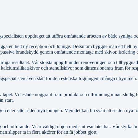
pecialisten uppdraget att utföra omfattande arbeten av både synliga och
bygga en helt ny reception och lounge. Dessutom byggde man ett helt ny
era passiva brandskydd genom omfattande montage med skivor, isolering
ärdiga resultatet. Vår största uppgift under renoveringen och tillbyggna
d kalciumsilikatskivor och stenullskivor som dimensionerats fram för res
specialisten även stått för den estetiska fogningen i många utrymmen
usiv tapet. Vi testade noggrant fram produkt och utformning innan slutl
ån start.
en eller sitter i den nya loungen. Men det kan bli svårt att se den nya
 och utförande. Vi är väldigt nöjda med slutresultatet här. Vår styrka
n slipper ta in flera aktörer för att få jobbet gjort.