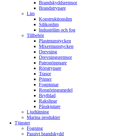
Brandskyddsremsor
Brandstrypare
Lim
Konstruktionslim
Silikonlim
Industrilim och fog
Tillbehör
Plastmunstycken
Mixermunstycken
Drevning
Drevningsremsor
Patronöppnare
Rörstrypare
Trasor
Primer
Fogpinnar
Rengöringsmedel
Brytblad
Rakslipar
Påsskjutare
Ljudtätning
Marina produkter
Tjänster
Fogning
Passivt brandskydd