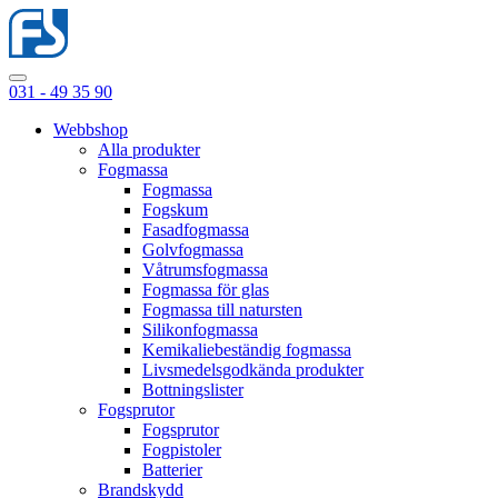
031 - 49 35 90
Webbshop
Alla produkter
Fogmassa
Fogmassa
Fogskum
Fasadfogmassa
Golvfogmassa
Våtrumsfogmassa
Fogmassa för glas
Fogmassa till natursten
Silikonfogmassa
Kemikaliebeständig fogmassa
Livsmedelsgodkända produkter
Bottningslister
Fogsprutor
Fogsprutor
Fogpistoler
Batterier
Brandskydd