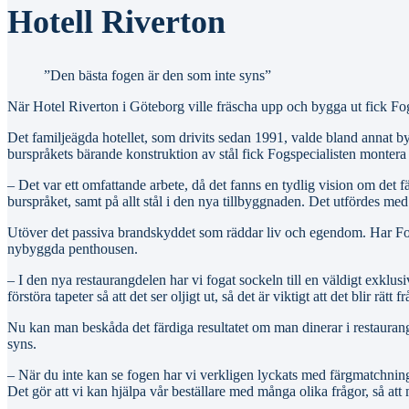
Hotell Riverton
”Den bästa fogen är den som inte syns”
När Hotel Riverton i Göteborg ville fräscha upp och bygga ut fick Fogs
Det familjeägda hotellet, som drivits sedan 1991, valde bland annat 
burspråkets bärande konstruktion av stål fick Fogspecialisten mont
– Det var ett omfattande arbete, då det fanns en tydlig vision om det f
burspråket, samt på allt stål i den nya tillbyggnaden. Det utfördes me
Utöver det passiva brandskyddet som räddar liv och egendom. Har Fog
nybyggda penthousen.
– I den nya restaurangdelen har vi fogat sockeln till en väldigt exkl
förstöra tapeter så att det ser oljigt ut, så det är viktigt att det blir rätt fr
Nu kan man beskåda det färdiga resultatet om man dinerar i restaurang
syns.
– När du inte kan se fogen har vi verkligen lyckats med färgmatchning
Det gör att vi kan hjälpa vår beställare med många olika frågor, så att ma