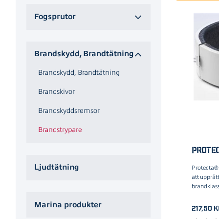
Fogsprutor
Brandskydd, Brandtätning
Brandskydd, Brandtätning
Brandskivor
Brandskyddsremsor
Brandstrypare
PROTE
Ljudtätning
Protecta®
att upprät
brandklass
Marina produkter
217,50
k