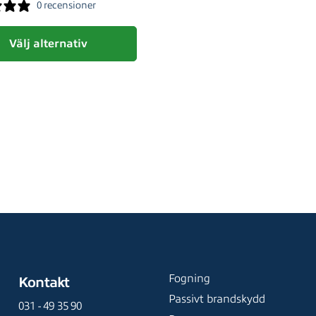
0 recensioner
Välj alternativ
produkten har flera varianter. De olika alternativen kan välja
Fogning
Kontakt
Passivt brandskydd
031 - 49 35 90