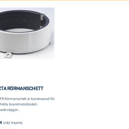
CTA RÖRMANSCHETT
FR Rörmanschett är konstruerad för
thålla brandmotståndet i
ade väggar...
r
inkl moms