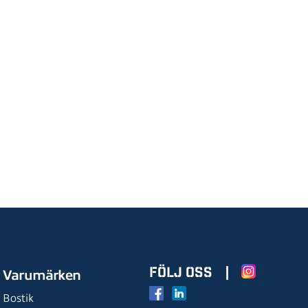
s på produktsidan
FÖLJ OSS
|
Varumärken
Bostik