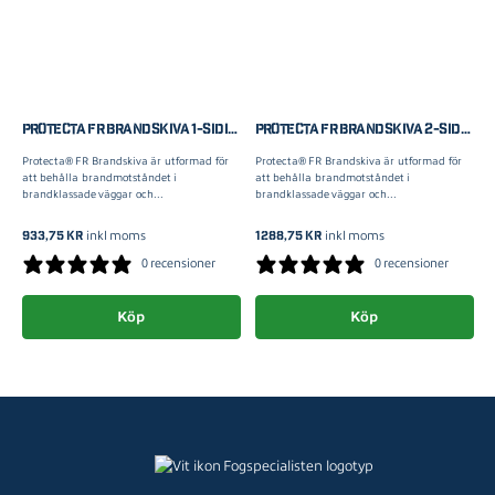
PROTECTA FR BRANDSKIVA 1-SIDIG 50X600X1200MM
PROTECTA FR BRANDSKIVA 2-SIDIG 60X600X1200MM
Protecta® FR Brandskiva är utformad för
Protecta® FR Brandskiva är utformad för
att behålla brandmotståndet i
att behålla brandmotståndet i
brandklassade väggar och...
brandklassade väggar och...
933,75
kr
1288,75
kr
inkl moms
inkl moms
0 recensioner
0 recensioner
Köp
Köp