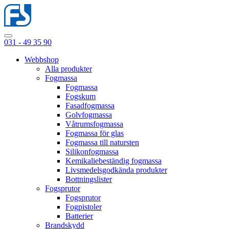
031 - 49 35 90
Webbshop
Alla produkter
Fogmassa
Fogmassa
Fogskum
Fasadfogmassa
Golvfogmassa
Våtrumsfogmassa
Fogmassa för glas
Fogmassa till natursten
Silikonfogmassa
Kemikaliebeständig fogmassa
Livsmedelsgodkända produkter
Bottningslister
Fogsprutor
Fogsprutor
Fogpistoler
Batterier
Brandskydd