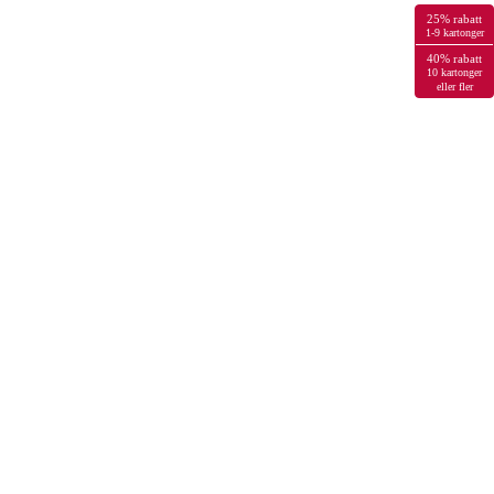
25% rabatt
1-9 kartonger
40% rabatt
10 kartonger
eller fler