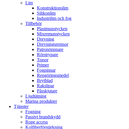
Lim
Konstruktionslim
Silikonlim
Industrilim och fog
Tillbehör
Plastmunstycken
Mixermunstycken
Drevning
Drevningsremsor
Patronöppnare
Rörstrypare
Trasor
Primer
Fogpinnar
Rengöringsmedel
Brytblad
Rakslipar
Påsskjutare
Ljudtätning
Marina produkter
Tjänster
Fogning
Passivt brandskydd
Rope access
Kolfiberförstärkning