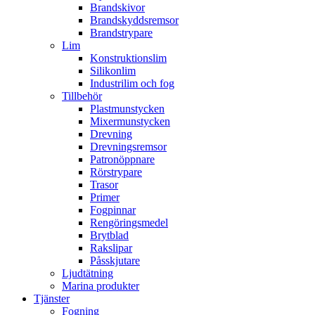
Brandskivor
Brandskyddsremsor
Brandstrypare
Lim
Konstruktionslim
Silikonlim
Industrilim och fog
Tillbehör
Plastmunstycken
Mixermunstycken
Drevning
Drevningsremsor
Patronöppnare
Rörstrypare
Trasor
Primer
Fogpinnar
Rengöringsmedel
Brytblad
Rakslipar
Påsskjutare
Ljudtätning
Marina produkter
Tjänster
Fogning