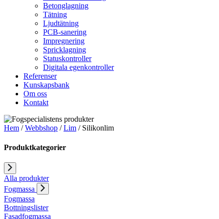
Betonglagning
Tätning
Ljudtätning
PCB-sanering
Impregnering
Spricklagning
Statuskontroller
Digitala egenkontroller
Referenser
Kunskapsbank
Om oss
Kontakt
Hem
/
Webbshop
/
Lim
/ Silikonlim
Produktkategorier
Alla produkter
Fogmassa
Fogmassa
Bottningslister
Fasadfogmassa