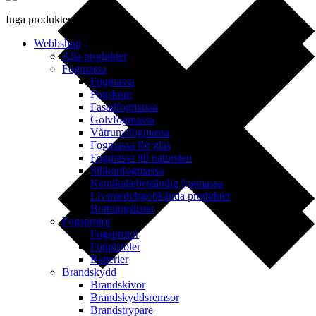
Inga produkter i varukorgen.
Webbshop
Alla produkter
Fogmassa
Fogmassa
Fogskum
Fasadfogmassa
Golvfogmassa
Våtrumsfogmassa
Fogmassa för glas
Fogmassa till natursten
Silikonfogmassa
Kemikaliebeständig fogmassa
Livsmedelsgodkända produkter
Bottningslister
Fogsprutor
Fogsprutor
Fogpistoler
Batterier
Brandskydd
Brandskivor
Brandskyddsremsor
Brandstrypare