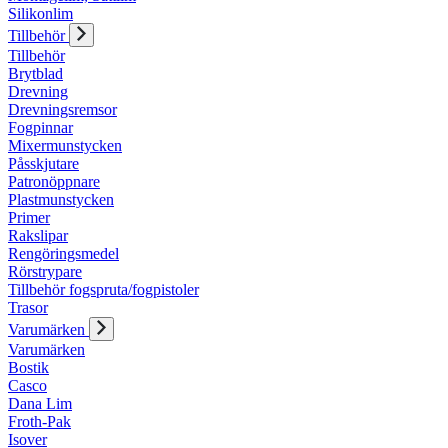
Silikonlim
Tillbehör
Tillbehör
Brytblad
Drevning
Drevningsremsor
Fogpinnar
Mixermunstycken
Påsskjutare
Patronöppnare
Plastmunstycken
Primer
Rakslipar
Rengöringsmedel
Rörstrypare
Tillbehör fogspruta/fogpistoler
Trasor
Varumärken
Varumärken
Bostik
Casco
Dana Lim
Froth-Pak
Isover