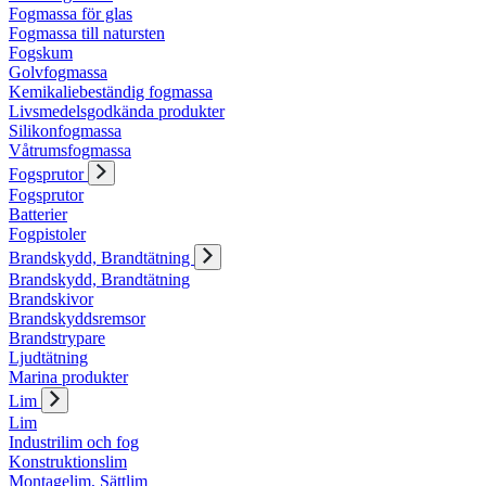
Fogmassa för glas
Fogmassa till natursten
Fogskum
Golvfogmassa
Kemikaliebeständig fogmassa
Livsmedelsgodkända produkter
Silikonfogmassa
Våtrumsfogmassa
Fogsprutor
Fogsprutor
Batterier
Fogpistoler
Brandskydd, Brandtätning
Brandskydd, Brandtätning
Brandskivor
Brandskyddsremsor
Brandstrypare
Ljudtätning
Marina produkter
Lim
Lim
Industrilim och fog
Konstruktionslim
Montagelim, Sättlim