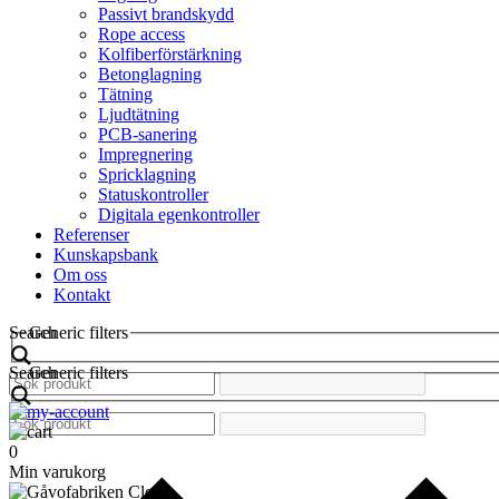
Passivt brandskydd
Rope access
Kolfiberförstärkning
Betonglagning
Tätning
Ljudtätning
PCB-sanering
Impregnering
Spricklagning
Statuskontroller
Digitala egenkontroller
Referenser
Kunskapsbank
Om oss
Kontakt
Search
Generic filters
Search
Generic filters
0
Min varukorg