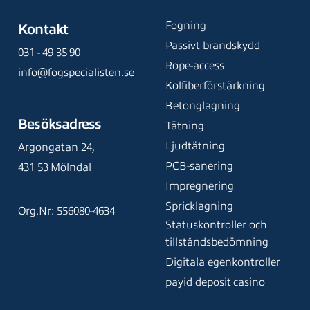
Fogning
Kontakt
Passivt brandskydd
031 - 49 35 90
Rope-access
info@fogspecialisten.se
Kolfiberförstärkning
Betonglagning
Besöksadress
Tätning
Ljudtätning
Argongatan 24,
PCB-sanering
431 53 Mölndal
Impregnering
Spricklagning
Org.Nr: 556080-4634
Statuskontroller och
tillståndsbedömning
Digitala egenkontroller
payid deposit casino