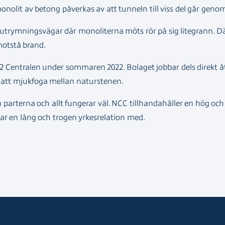
nolit av betong påverkas av att tunneln till viss del går geno
ch utrymningsvägar där monoliterna möts rör på sig litegrann. Dä
motstå brand.
E02 Centralen under sommaren 2022. Bolaget jobbar dels direkt 
d att mjukfoga mellan naturstenen.
lan parterna och allt fungerar väl. NCC tillhandahåller en hög o
ar en lång och trogen yrkesrelation med.