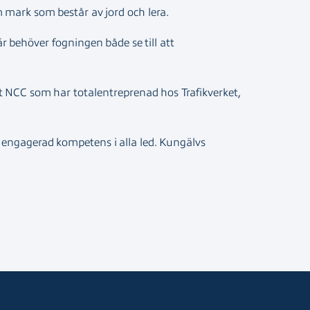
m mark som består av jord och lera.
r behöver fogningen både se till att
åt NCC som har totalentreprenad hos Trafikverket,
ch engagerad kompetens i alla led. Kungälvs