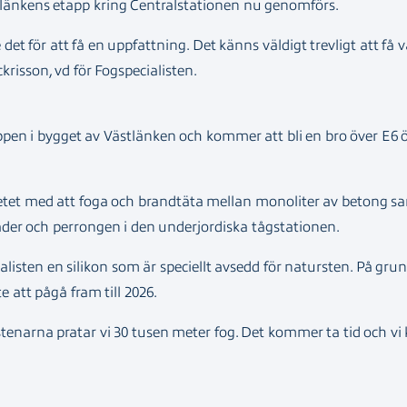
tlänkens etapp kring Centralstationen nu genomförs.
 det för att få en uppfattning. Det känns väldigt trevligt att få v
krisson, vd för Fogspecialisten.
appen i bygget av Västlänken och kommer att bli en bro över E6 ö
arbetet med att foga och brandtäta mellan monoliter av betong
der och perrongen i den underjordiska tågstationen.
alisten en silikon som är speciellt avsedd för natursten. På gr
att pågå fram till 2026.
tenarna pratar vi 30 tusen meter fog. Det kommer ta tid och vi