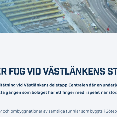
r fog vid Västlänkens s
tätning vid Västlänkens deletapp Centralen där en underj
rsta gången som bolaget har ett finger med i spelet när sto
ner och ombyggnationer av samtliga tunnlar som byggts i Götebo