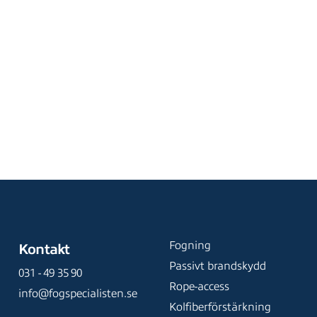
13,13
kr
nkl moms
inkl moms
Köp
Köp
Fogning
Kontakt
Passivt brandskydd
031 - 49 35 90
Rope-access
info@fogspecialisten.se
Kolfiberförstärkning