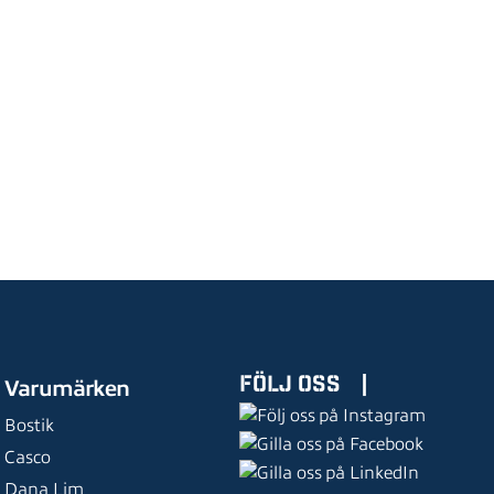
13,75
kr
inkl moms
0 recensioner
Köp
FÖLJ OSS
|
Varumärken
Bostik
Casco
Dana Lim