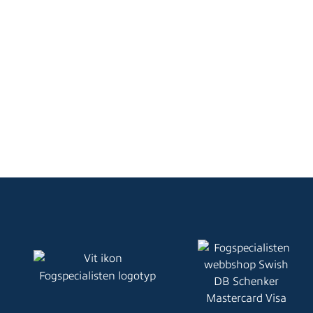
10,63
kr
13,13
kr
inkl moms
i
Köp