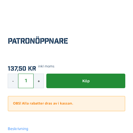
Patronöppnare
inkl moms
137,50
kr
Patronöppnare mängd
-
+
Köp
OBS! Alla rabatter dras av i kassan.
Beskrivning