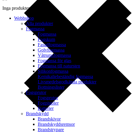
Inga produkter i varukorgen.
Webbshop
Alla produkter
Fogmassa
Fogmassa
Fogskum
Fasadfogmassa
Golvfogmassa
Våtrumsfogmassa
Fogmassa för glas
Fogmassa till natursten
Silikonfogmassa
Kemikaliebeständig fogmassa
Livsmedelsgodkända produkter
Bottningslister
Fogsprutor
Fogsprutor
Fogpistoler
Batterier
Brandskydd
Brandskivor
Brandskyddsremsor
Brandstrypare