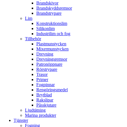
Brandskivor
Brandskyddsremsor
Brandstrypare
Lim
Konstruktionslim
Silikonlim
Industrilim och fog
Tillbehör
Plastmunstycken
Mixermunstycken
Drevning
Drevningsremsor
Patronöppnare
Rörstrypare
Trasor
Primer
Fogpinnar
Rengöringsmedel
Brytblad
Rakslipar
Påsskjutare
Ljudtätning
Marina produkter
Tjänster
Fogning