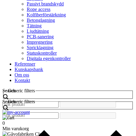
Passivt brandskydd
Rope access
Kolfiberförstärkning
Betonglagning
Tätning
Ljudtätning
PCB-sanering
Impregnering
Spricklagning
Statuskontroller
Digitala egenkontroller
Referenser
Kunskapsbank
Om oss
Kontakt
Search
Generic filters
Search
Generic filters
0
Min varukorg