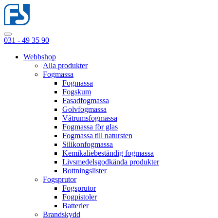
031 - 49 35 90
Webbshop
Alla produkter
Fogmassa
Fogmassa
Fogskum
Fasadfogmassa
Golvfogmassa
Våtrumsfogmassa
Fogmassa för glas
Fogmassa till natursten
Silikonfogmassa
Kemikaliebeständig fogmassa
Livsmedelsgodkända produkter
Bottningslister
Fogsprutor
Fogsprutor
Fogpistoler
Batterier
Brandskydd