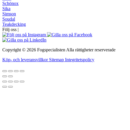
Schönox
Sika
Simson
Soudal
Teakdecking
Följ oss
|
Copyright © 2026
Fogspecialisten
Alla rättigheter reserverade
Köp- och leveransvillkor
Sitemap
Integritetspolicy