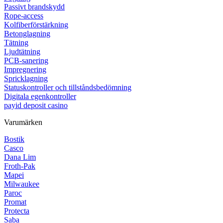
Passivt brandskydd
Rope-access
Kolfiberförstärkning
Betonglagning
Tätning
Ljudtätning
PCB-sanering
Impregnering
Spricklagning
Statuskontroller och tillståndsbedömning
Digitala egenkontroller
payid deposit casino
Varumärken
Bostik
Casco
Dana Lim
Froth-Pak
Mapei
Milwaukee
Paroc
Promat
Protecta
Saba