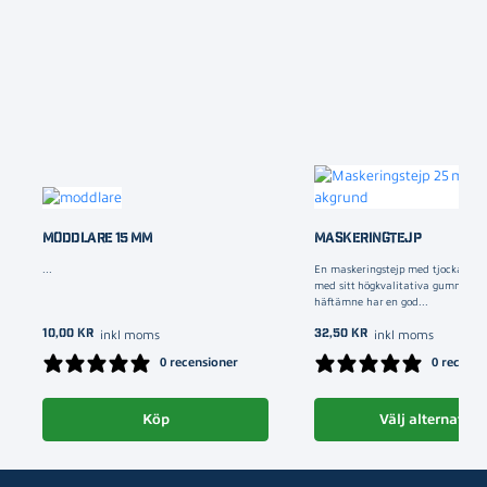
MODDLARE 15 MM
MASKERINGTEJP
...
En maskeringstejp med tjockare p
med sitt högkvalitativa gummibas
häftämne har en god...
10,00
kr
32,50
kr
inkl moms
inkl moms
0 recensioner
0 recensi
Köp
Välj alternativ