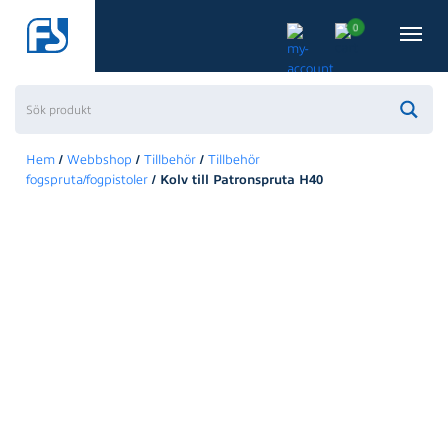
0
/
/
/
Hem
Webbshop
Tillbehör
Tillbehör
/ Kolv till Patronspruta H40
fogspruta/fogpistoler