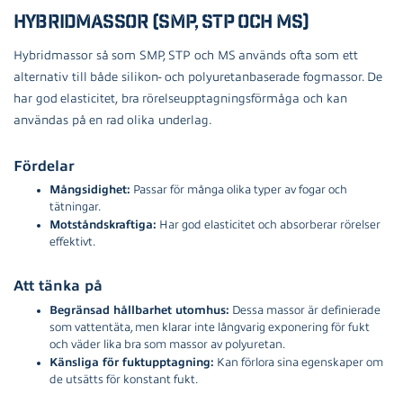
Hybridmassor (SMP, STP och MS)
Hybridmassor så som SMP, STP och MS används ofta som ett
alternativ till både silikon- och polyuretanbaserade fogmassor. De
har god elasticitet, bra rörelseupptagningsförmåga och kan
användas på en rad olika underlag.
Fördelar
Mångsidighet:
Passar för många olika typer av fogar och
tätningar.
Motståndskraftiga:
Har god elasticitet och absorberar rörelser
effektivt.
Att tänka på
Begränsad hållbarhet utomhus:
Dessa massor är definierade
som vattentäta, men klarar inte långvarig exponering för fukt
och väder lika bra som massor av polyuretan.
Känsliga för fuktupptagning:
Kan förlora sina egenskaper om
de utsätts för konstant fukt.