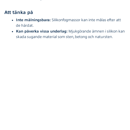
Att tänka på
Inte målningsbara:
Silikonfogmassor kan inte målas efter att
de härdat.
Kan påverka vissa underlag:
Mjukgörande ämnen i silikon kan
skada sugande material som sten, betong och natursten.
Förbehandling
För icke-sugande underlag såsom pulverlackerade ytor, plaster och
metaller används filmbildande primers som är anpassade för
ändamålet.