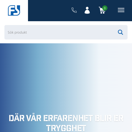
0
Där vår erfarenhet blir er
trygghet