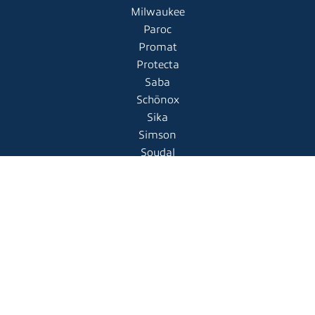
Milwaukee
Paroc
Promat
Protecta
Saba
Schönox
Sika
Simson
Soudal
Teakdecking
FÖLJ OSS
|
Copyright © 2026
Fogspecialisten
Alla rättigheter